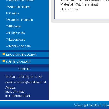
Material: PAL melaminat
Aule, săli festive
Culoare: fag
Cantine
Cămine, internate
Biblioteci
Dulapuri hol
Laboratoare
Mobilier de parc
EDUCATIA INCLUZIVA
CĂRŢI, MANUALE
Contacte
Tel./Fax (+373 22) 24-10-62
email: comenzi@cartdidact.md
Adresa:
mun. Chişinău
şos. Hînceşti 138/1
© Copyright Cartdidact. Toate d