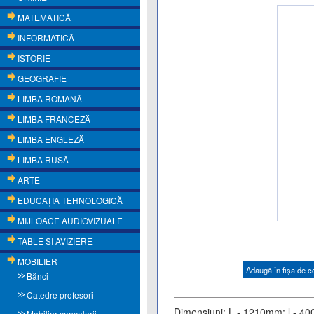
MATEMATICĂ
INFORMATICĂ
ISTORIE
GEOGRAFIE
LIMBA ROMÂNĂ
LIMBA FRANCEZĂ
LIMBA ENGLEZĂ
LIMBA RUSĂ
ARTE
EDUCAŢIA TEHNOLOGICĂ
MIJLOACE AUDIOVIZUALE
TABLE SI AVIZIERE
MOBILIER
Adaugă în fişa de 
Bănci
Catedre profesori
Dimensiuni: L - 1210mm; l - 
Mobilier cancelarii