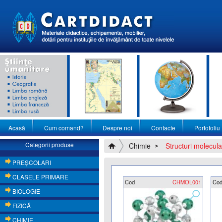
Acasă
Cum comand?
Despre noi
Contacte
Portofoliu
Categorii produse
Chimie
Structuri molecul
PREŞCOLARI
CLASELE PRIMARE
Cod
CHMOL001
Co
BIOLOGIE
FIZICĂ
CHIMIE