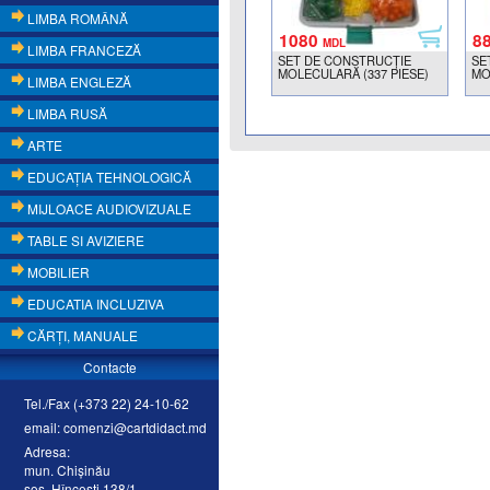
LIMBA ROMÂNĂ
1080
8
MDL
LIMBA FRANCEZĂ
SET DE CONSTRUCȚIE
SE
MOLECULARĂ (337 PIESE)
MO
LIMBA ENGLEZĂ
LIMBA RUSĂ
ARTE
EDUCAŢIA TEHNOLOGICĂ
MIJLOACE AUDIOVIZUALE
TABLE SI AVIZIERE
MOBILIER
EDUCATIA INCLUZIVA
CĂRŢI, MANUALE
Contacte
Tel./Fax (+373 22) 24-10-62
email: comenzi@cartdidact.md
Adresa:
mun. Chişinău
şos. Hînceşti 138/1