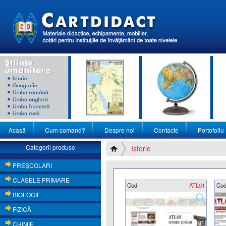
Acasă
Cum comand?
Despre noi
Contacte
Portofoliu
Categorii produse
Istorie
PREŞCOLARI
CLASELE PRIMARE
Cod
ATL01
Co
BIOLOGIE
FIZICĂ
CHIMIE