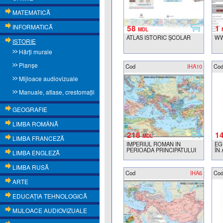
MATEMATICĂ
INFORMATICĂ
58
1
MDL
ATLAS ISTORIC ȘCOLAR
WW
ISTORIE
Hărţi murale
Planşe
Cod
IHA10
Co
Mijloace audiovizuale
Manuale, atlase, crestomaţii
GEOGRAFIE
LIMBA ROMÂNĂ
218
1
MDL
LIMBA FRANCEZĂ
IMPERIUL ROMAN IN
EG
PERIOADA PRINCIPATULUI
ÎN
LIMBA ENGLEZĂ
LIMBA RUSĂ
Cod
IHA6
Co
ARTE
EDUCAŢIA TEHNOLOGICĂ
MIJLOACE AUDIOVIZUALE