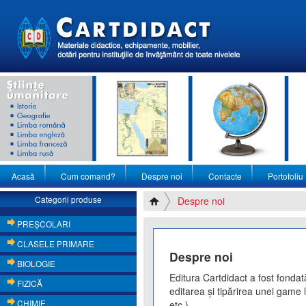
Acasă
Cum comand?
Despre noi
Contacte
Portofoliu
Categorii produse
Despre noi
PREŞCOLARI
CLASELE PRIMARE
Despre noi
BIOLOGIE
Editura Cartdidact a fost fondată
FIZICĂ
editarea şi tipărirea unei game l
CHIMIE
etc.).