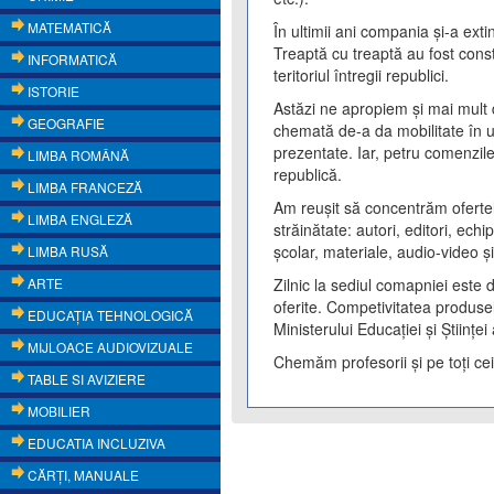
MATEMATICĂ
În ultimii ani compania și-a ext
Treaptă cu treaptă au fost constr
INFORMATICĂ
teritoriul întregii republici.
ISTORIE
Astăzi ne apropiem și mai mult d
GEOGRAFIE
chemată de-a da mobilitate în 
prezentate. Iar, petru comenzil
LIMBA ROMÂNĂ
republică.
LIMBA FRANCEZĂ
Am reușit să concentrăm ofertele
LIMBA ENGLEZĂ
străinătate: autori, editori, ec
școlar, materiale, audio-video și
LIMBA RUSĂ
ARTE
Zilnic la sediul comapniei este 
oferite. Competivitatea produsel
EDUCAŢIA TEHNOLOGICĂ
Ministerului Educaţiei şi Ştiinţe
MIJLOACE AUDIOVIZUALE
Chemăm profesorii și pe toți cei
TABLE SI AVIZIERE
MOBILIER
EDUCATIA INCLUZIVA
CĂRŢI, MANUALE