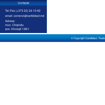
Contacte
Tel./Fax (+373 22) 24-10-62
email: comenzi@cartdidact.md
Adresa:
mun. Chişinău
şos. Hînceşti 138/1
© Copyright Cartdidact. Toate d