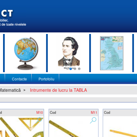
i
Contacte
Portofoliu
Matematică
Intrumente de lucru la TABLA
d
M10
Cod
M11
Cod