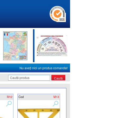
Nu aveţi nici un produs comandat
M12
Cod
M13