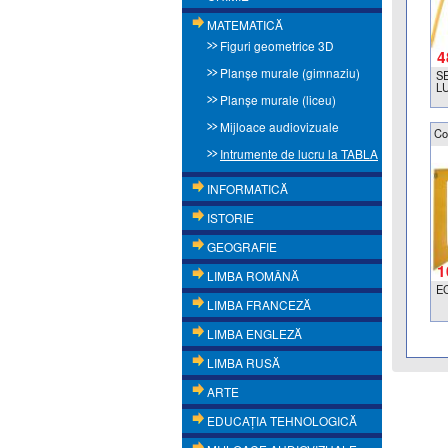
MATEMATICĂ
Figuri geometrice 3D
4
Planşe murale (gimnaziu)
S
L
Planşe murale (liceu)
Mijloace audiovizuale
Co
Intrumente de lucru la TABLA
INFORMATICĂ
ISTORIE
GEOGRAFIE
1
LIMBA ROMÂNĂ
EC
LIMBA FRANCEZĂ
LIMBA ENGLEZĂ
LIMBA RUSĂ
ARTE
EDUCAŢIA TEHNOLOGICĂ