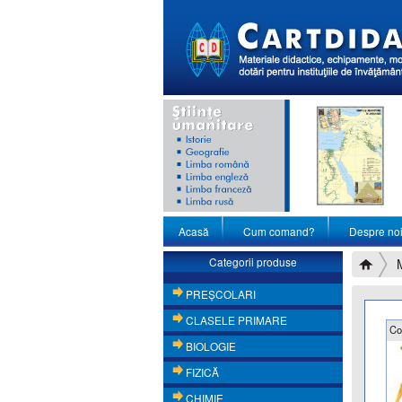
Acasă
Cum comand?
Despre no
Categorii produse
PREŞCOLARI
CLASELE PRIMARE
Co
BIOLOGIE
FIZICĂ
CHIMIE