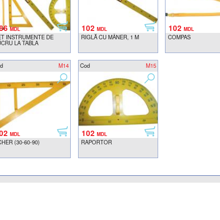
86
102
102
MDL
MDL
MDL
ET INSTRUMENTE DE
RIGLĂ CU MÂNER, 1 M
COMPAS
UCRU LA TABLA
d
M14
Cod
M15
02
102
MDL
MDL
HER (30-60-90)
RAPORTOR