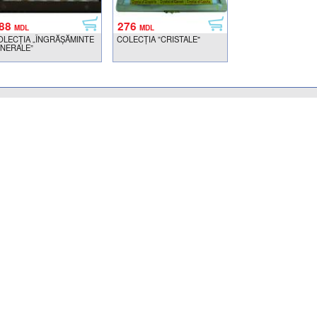
88
276
MDL
MDL
OLECȚIA „ÎNGRĂȘĂMINTE
COLECȚIA ”CRISTALE"
INERALE”