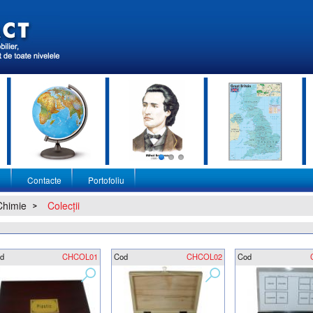
i
Contacte
Portofoliu
Chimie
Colecţii
d
CHCOL01
Cod
CHCOL02
Cod