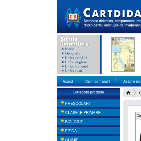
Acasă
Cum comand?
Despre no
Categorii produse
PREŞCOLARI
CLASELE PRIMARE
Co
BIOLOGIE
FIZICĂ
CHIMIE