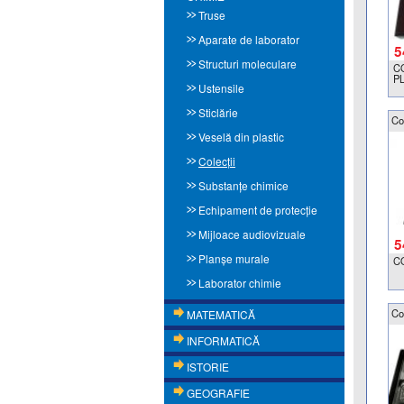
Truse
Aparate de laborator
5
Structuri moleculare
C
P
Ustensile
Sticlărie
Co
Veselă din plastic
Colecţii
Substanțe chimice
Echipament de protecție
Mijloace audiovizuale
5
Planşe murale
C
Laborator chimie
Co
MATEMATICĂ
INFORMATICĂ
ISTORIE
GEOGRAFIE