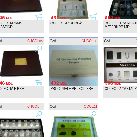
46
432
564
MDL
MDL
MDL
OLECȚIA ”MASE
COLECȚIA ”STICLĂ”
COLECȚIA ”MINERAL
LASTICE”
MATERII PRIME”
d
CHCOL05
Cod
CHCOL06
Cod
46
432
588
MDL
MDL
MDL
OLECŢIA FIBRE
PRODUSELE PETROLIERE
COLECȚIA ”METALE
d
CHCOL11
Cod
GCOL02