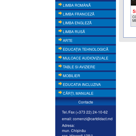
LIMBA ROMÂNĂ
5
LIMBA FRANCEZĂ
C
M
LIMBA ENGLEZĂ
LIMBA RUSĂ
ARTE
EDUCAŢIA TEHNOLOGICĂ
MIJLOACE AUDIOVIZUALE
TABLE SI AVIZIERE
MOBILIER
EDUCATIA INCLUZIVA
CĂRŢI, MANUALE
Contacte
Tel./Fax (+373 22) 24-10-62
email: comenzi@cartdidact.md
Adresa:
mun. Chişinău
şos. Hînceşti 138/1