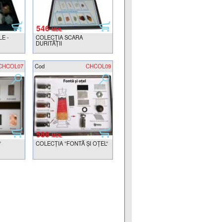
546
MDL
E -
COLECŢIA SCARA
DURITĂŢII
CHCOL07
Cod
CHCOL09
588
MDL
”
COLECȚIA ”FONTĂ ȘI OȚEL”