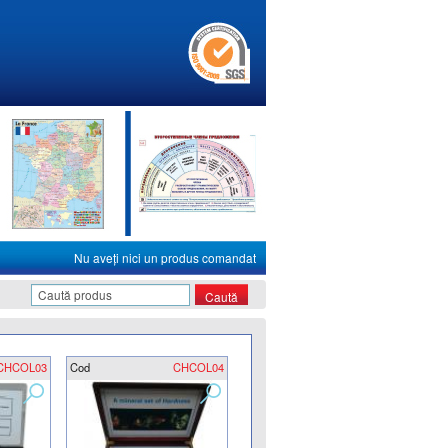
Nu aveţi nici un produs comandat
CHCOL03
Cod
CHCOL04