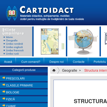
Acasă
Cum comand?
Despre noi
Contacte
Portofoliu
Categorii produse
Geografie
Structura inter
PREŞCOLARI
CLASELE PRIMARE
BIOLOGIE
FIZICĂ
STRUCTURA 
CHIMIE