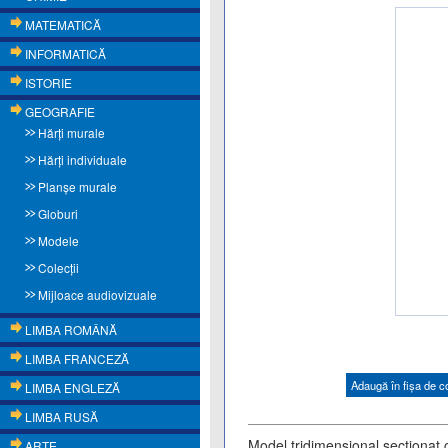
MATEMATICĂ
INFORMATICĂ
ISTORIE
GEOGRAFIE
Hărţi murale
Hărţi individuale
Planşe murale
Globuri
Modele
Colecții
Mijloace audiovizuale
LIMBA ROMÂNĂ
LIMBA FRANCEZĂ
Adaugă în fişa de 
LIMBA ENGLEZĂ
LIMBA RUSĂ
Model tridimensional secționat c
ARTE