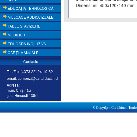
Dimensiuni: 450x120x140 mm
EDUCAŢIA TEHNOLOGICĂ
MIJLOACE AUDIOVIZUALE
TABLE SI AVIZIERE
MOBILIER
EDUCATIA INCLUZIVA
CĂRŢI, MANUALE
Contacte
Tel./Fax (+373 22) 24-10-62
email: comenzi@cartdidact.md
Adresa:
mun. Chişinău
şos. Hînceşti 138/1
© Copyright Cartdidact. Toate d