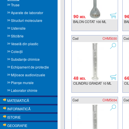
Truse
Aparate de laborator
90
9
MDL
Structuri moleculare
BALON COTAT 100 ML
BA
Ustensile
Sticlărie
Cod
CHMS030
Co
Veselă din plastic
Colecţii
Substanțe chimice
Echipament de protecție
Mijloace audiovizuale
48
6
MDL
Planşe murale
CILINDRU GRADAT 10 ML
CI
Laborator chimie
Cod
CHMS034
Co
MATEMATICĂ
INFORMATICĂ
ISTORIE
GEOGRAFIE