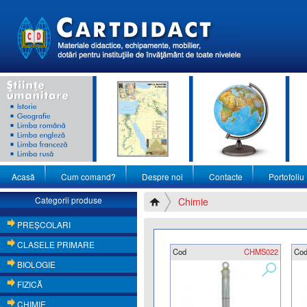
Acasă
Cum comand?
Despre noi
Contacte
Portofoliu
Categorii produse
Chimie
PREŞCOLARI
CLASELE PRIMARE
Cod
CHMS022
Co
BIOLOGIE
FIZICĂ
CHIMIE