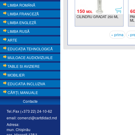
LIMBA ROMÂNĂ
150
6
MDL
LIMBA FRANCEZĂ
CILINDRU GRADAT 250 ML
PA
ML
LIMBA ENGLEZĂ
LIMBA RUSĂ
« prima
‹ pr
ARTE
EDUCAŢIA TEHNOLOGICĂ
MIJLOACE AUDIOVIZUALE
TABLE SI AVIZIERE
MOBILIER
EDUCATIA INCLUZIVA
CĂRŢI, MANUALE
Contacte
Tel./Fax (+373 22) 24-10-62
email: comenzi@cartdidact.md
Adresa:
mun. Chişinău
şos. Hînceşti 138/1