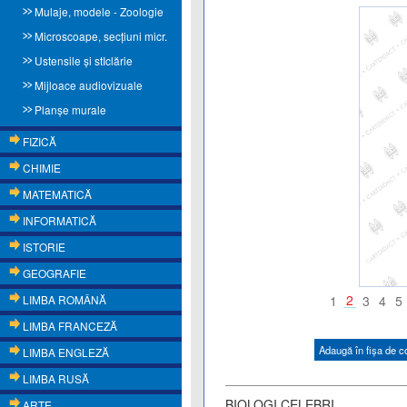
Mulaje, modele - Zoologie
Microscoape, secţiuni micr.
Ustensile și stIclărie
Mijloace audiovizuale
Planşe murale
FIZICĂ
CHIMIE
MATEMATICĂ
INFORMATICĂ
ISTORIE
GEOGRAFIE
2
LIMBA ROMÂNĂ
1
3
4
5
LIMBA FRANCEZĂ
Adaugă în fişa de 
LIMBA ENGLEZĂ
LIMBA RUSĂ
BIOLOGI CELEBRI
ARTE