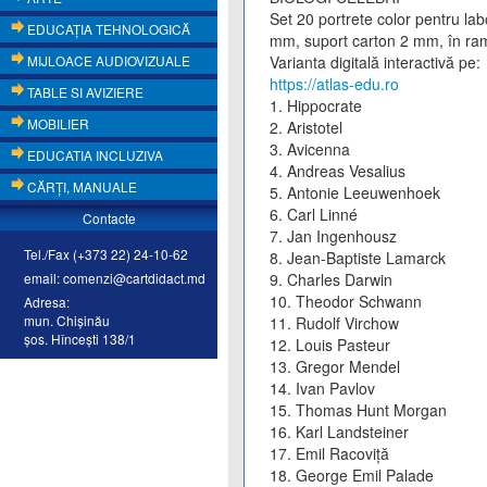
Set 20 portrete color pentru lab
EDUCAŢIA TEHNOLOGICĂ
mm, suport carton 2 mm, în ram
MIJLOACE AUDIOVIZUALE
Varianta digitală interactivă pe:
https://atlas-edu.ro
TABLE SI AVIZIERE
1. Hippocrate
MOBILIER
2. Aristotel
3. Avicenna
EDUCATIA INCLUZIVA
4. Andreas Vesalius
CĂRŢI, MANUALE
5. Antonie Leeuwenhoek
6. Carl Linné
Contacte
7. Jan Ingenhousz
Tel./Fax (+373 22) 24-10-62
8. Jean-Baptiste Lamarck
email: comenzi@cartdidact.md
9. Charles Darwin
10. Theodor Schwann
Adresa:
mun. Chişinău
11. Rudolf Virchow
şos. Hînceşti 138/1
12. Louis Pasteur
13. Gregor Mendel
14. Ivan Pavlov
15. Thomas Hunt Morgan
16. Karl Landsteiner
17. Emil Racoviță
18. George Emil Palade