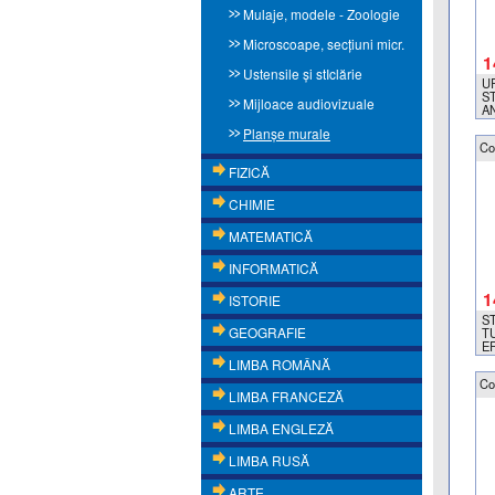
Mulaje, modele - Zoologie
Microscoape, secţiuni micr.
1
Ustensile și stIclărie
U
S
Mijloace audiovizuale
A
Planşe murale
Co
FIZICĂ
CHIMIE
MATEMATICĂ
INFORMATICĂ
1
ISTORIE
S
GEOGRAFIE
TU
E
C
LIMBA ROMÂNĂ
(
Co
LIMBA FRANCEZĂ
LIMBA ENGLEZĂ
LIMBA RUSĂ
ARTE