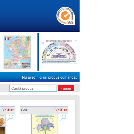
Nu aveţi nici un produs comandat
BPCD12
Cod
BPCD13