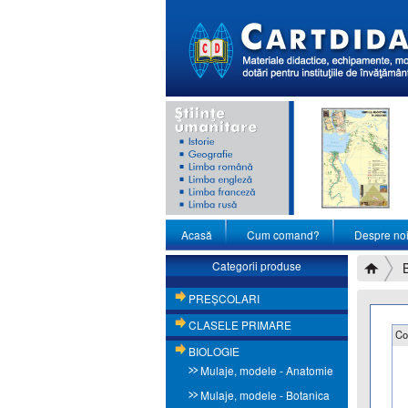
Acasă
Cum comand?
Despre no
Categorii produse
PREŞCOLARI
CLASELE PRIMARE
Co
BIOLOGIE
Mulaje, modele - Anatomie
Mulaje, modele - Botanica