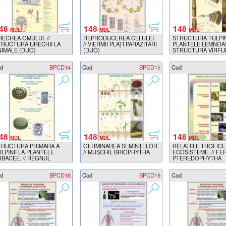
48
148
148
MDL
MDL
MDL
RECHEA OMULUI. //
REPRODUCEREA CELULEI.
STRUCTURA TULPIN
TRUCTURA URECHII LA
// VIERMII PLAŢI PARAZITARI
PLANTELE LEMNOASE
NIMALE (DUO)
(DUO)
STRUCTURA VÎRFU
RADACINA (DUO)
d
BPCD14
Cod
BPCD15
Cod
48
148
148
MDL
MDL
MDL
TRUCTURA PRIMARA A
GERMINAREA SEMINŢELOR.
RELAŢIILE TROFICE
LPINII LA PLANTELE
// MUŞCHII, BRIOPHYTHA
ECOSISTEME. // FE
RBACEE. // REGNUL
PTEREDOPHYTHA
IUPERCILE.MYCOPHITA
DUO)
d
BPCD18
Cod
BPCD19
Cod