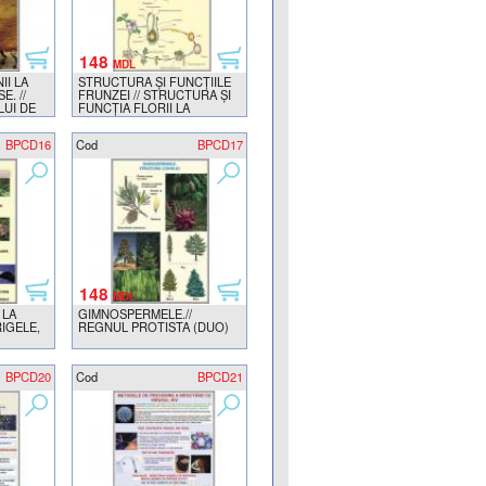
148
MDL
II LA
STRUCTURA ŞI FUNCŢIILE
. //
FRUNZEI // STRUCTURA ŞI
LUI DE
FUNCŢIA FLORII LA
ANGIOSPERME (DUO)
BPCD16
Cod
BPCD17
148
MDL
 LA
GIMNOSPERMELE.//
RIGELE,
REGNUL PROTISTA (DUO)
BPCD20
Cod
BPCD21