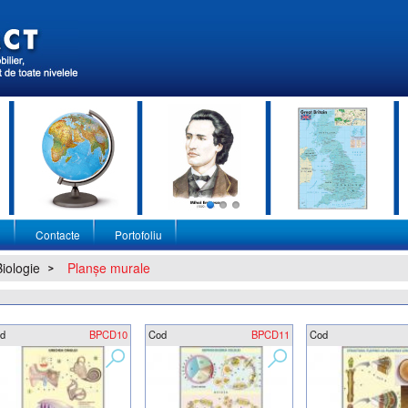
i
Contacte
Portofoliu
Biologie
Planşe murale
d
BPCD10
Cod
BPCD11
Cod