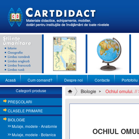
Acasă
Cum comand?
Despre noi
Contacte
Portofoliu
Categorii produse
Biologie
Ochiul omului. // 
PREŞCOLARI
CLASELE PRIMARE
BIOLOGIE
Mulaje, modele - Anatomie
OCHIUL OMUL
Mulaje, modele - Botanica