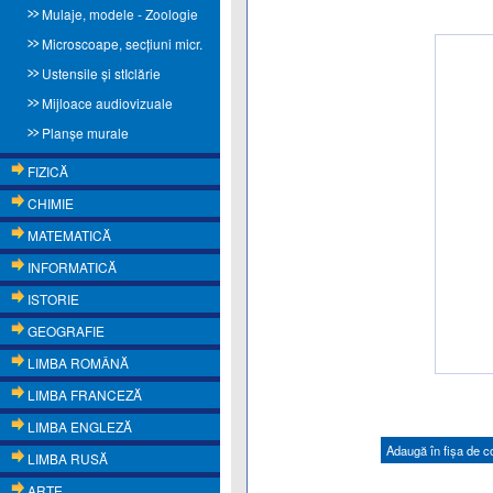
Mulaje, modele - Zoologie
Microscoape, secţiuni micr.
Ustensile și stIclărie
Mijloace audiovizuale
Planşe murale
FIZICĂ
CHIMIE
MATEMATICĂ
INFORMATICĂ
ISTORIE
GEOGRAFIE
LIMBA ROMÂNĂ
LIMBA FRANCEZĂ
LIMBA ENGLEZĂ
Adaugă în fişa de 
LIMBA RUSĂ
ARTE