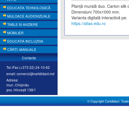
Planță murală duo. Carton silk d
EDUCAŢIA TEHNOLOGICĂ
Dimensiuni 700x1000 mm.
MIJLOACE AUDIOVIZUALE
Varianta digitală interactivă pe:
https://atlas-edu.ro
TABLE SI AVIZIERE
MOBILIER
EDUCATIA INCLUZIVA
CĂRŢI, MANUALE
Contacte
Tel./Fax (+373 22) 24-10-62
email: comenzi@cartdidact.md
Adresa:
mun. Chişinău
şos. Hînceşti 138/1
© Copyright Cartdidact. Toate d